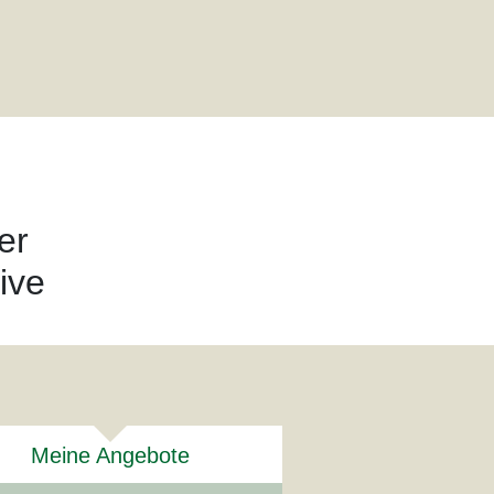
er
ive
Meine Angebote