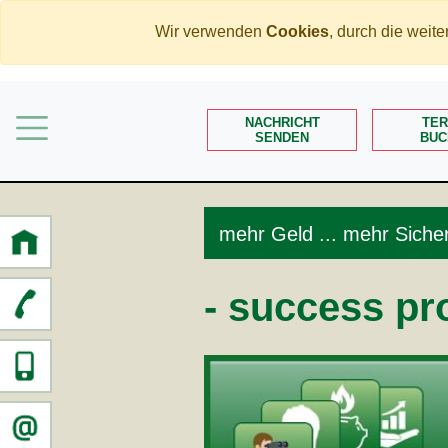
Wir verwenden
Cookies
, durch die wei
Home
Mehr Geld verdienen
NACHRICHT
TER
SENDEN
BUC
Weniger Geld bezahlen
Meine Angebote
Service
mehr Geld ... mehr Sicher
- success pr